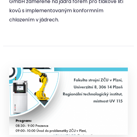
GmbH zaměřené na jádra forem pro tlakové lití
kovů s implementovaným konformním
chlazením v jádrech.